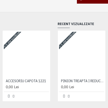
RECENT VIZUALIZATE
3-5 zile lucrătoare
3-5 zile lucrătoare
3-5 zile lucrătoare
ACCESORIU CAPOTA 1221
ACCESORIU CAPOTA 1221
PINION TREAPTA I REDUCTOR
0,00 Lei
0,00 Lei
0,00 Lei