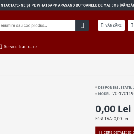
TACTAȚI-NE ȘI PE WHATSAPP APASAND BUTOANELE DE MAI JOS [VÂNZĂRI]
VÂNZĂRI
Service tractoare
DISPONIBILITATE:
70-170119
MODEL:
0,00 Lei
Fără TVA: 0,00 Lei
CERE DETALII SI