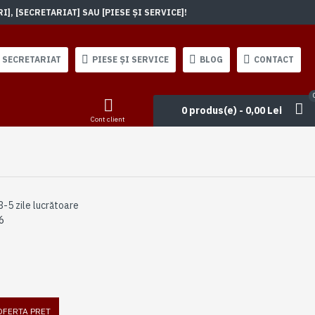
, [SECRETARIAT] SAU [PIESE ȘI SERVICE]!
SECRETARIAT
PIESE ȘI SERVICE
BLOG
CONTACT
0 produs(e) - 0,00 Lei
Cont client
3-5 zile lucrătoare
6
 OFERTA PRET