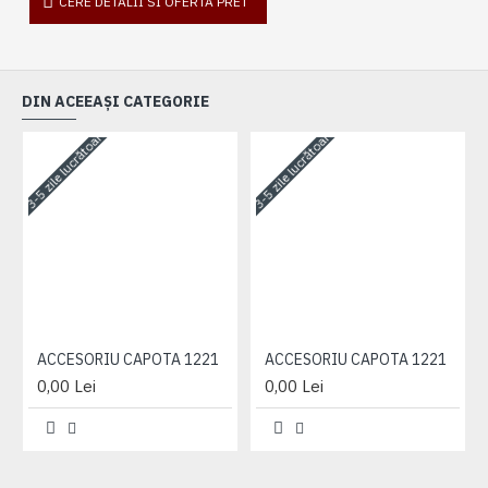
CERE DETALII SI OFERTA PRET
DIN ACEEAȘI CATEGORIE
3-5 zile lucrătoare
3-5 zile lucrătoare
3-
ACCESORIU CAPOTA 1221
ACCESORIU CAPOTA 1221
0,00 Lei
0,00 Lei