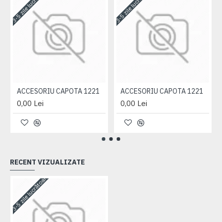
3-5 zile lucrătoare
3-5 zile lucrătoare
3-
ACCESORIU CAPOTA 1221
ACCESORIU CAPOTA 1221
0,00 Lei
0,00 Lei
RECENT VIZUALIZATE
3-5 zile lucrătoare