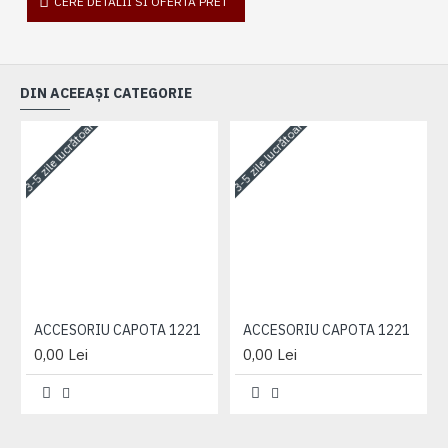
CERE DETALII SI OFERTA PRET
DIN ACEEAȘI CATEGORIE
3-5 zile lucrătoare
3-5 zile lucrătoare
3-
ACCESORIU CAPOTA 1221
ACCESORIU CAPOTA 1221
0,00 Lei
0,00 Lei