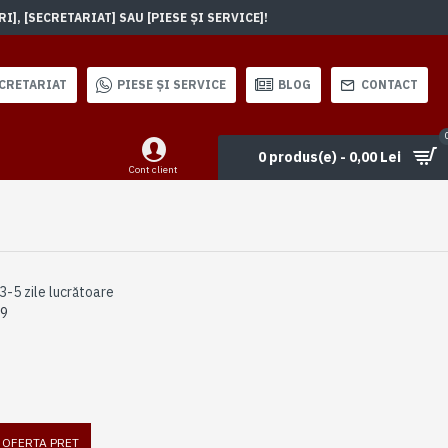
, [SECRETARIAT] SAU [PIESE ȘI SERVICE]!
CRETARIAT
PIESE ȘI SERVICE
BLOG
CONTACT
0 produs(e) - 0,00 Lei
Cont client
3-5 zile lucrătoare
19
I OFERTA PRET