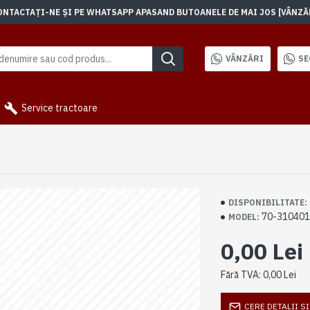
TACTAȚI-NE ȘI PE WHATSAPP APASAND BUTOANELE DE MAI JOS [VÂNZĂRI]
VÂNZĂRI
SE
Service tractoare
DISPONIBILITATE:
70-31040
MODEL:
0,00 Lei
Fără TVA: 0,00 Lei
CERE DETALII S