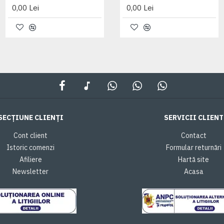
0,00 Lei
0,00 Lei
0,00 Lei
SECȚIUNE CLIENȚI
SERVICII CLIENT
Cont client
Contact
Istoric comenzi
Formular returnări
Afiliere
Hartă site
Newsletter
Acasa