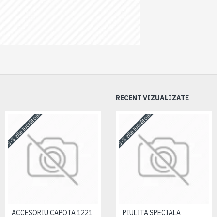
RECENT VIZUALIZATE
3-5 zile lucrătoare
3-5 zile lucrătoare
3-5 zile lucrătoare
ACCESORIU CAPOTA 1221
ACCESORIU CAPOTA 1221
PIULITA SPECIALA