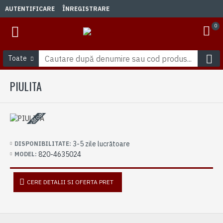
AUTENTIFICARE
ÎNREGISTRARE
0
Toate
PIULITA
3-5 zile lucrătoare
3-5 zile lucrătoare
DISPONIBILITATE:
820-4635024
MODEL:
CERE DETALII SI OFERTA PRET