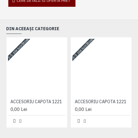
CERE DETALII SI OFERTA PRET
DIN ACEEAȘI CATEGORIE
3-5 zile lucrătoare
3-5 zile lucrătoare
3-
ACCESORIU CAPOTA 1221
ACCESORIU CAPOTA 1221
0,00 Lei
0,00 Lei