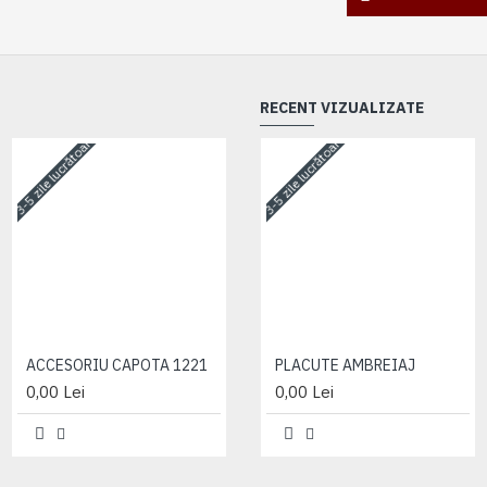
RECENT VIZUALIZATE
3-5 zile lucrătoare
3-5 zile lucrătoare
3-5 zile lucrătoare
ACCESORIU CAPOTA 1221
ACCESORIU CAPOTA 1221
PLACUTE AMBREIAJ
0,00 Lei
0,00 Lei
0,00 Lei