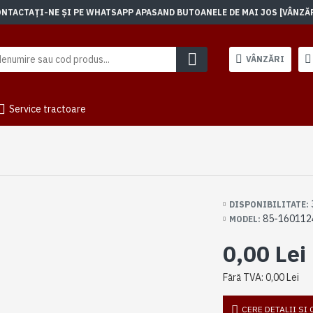
TACTAȚI-NE ȘI PE WHATSAPP APASAND BUTOANELE DE MAI JOS [VÂNZĂRI]
VÂNZĂRI
Service tractoare
DISPONIBILITATE:
85-160112
MODEL:
0,00 Lei
Fără TVA: 0,00 Lei
CERE DETALII SI