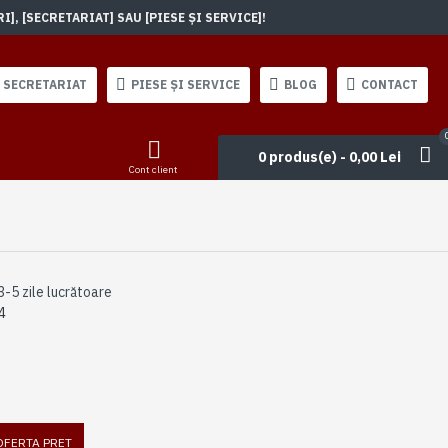
, [SECRETARIAT] SAU [PIESE ȘI SERVICE]!
SECRETARIAT
PIESE ȘI SERVICE
BLOG
CONTACT
0 produs(e) - 0,00 Lei
Cont client
3-5 zile lucrătoare
4
 OFERTA PRET