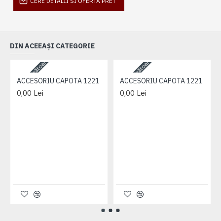
CERE DETALII SI OFERTA PRET
DIN ACEEAȘI CATEGORIE
3-5 zile lucrătoare
3-5 zile lucrătoare
3-
ACCESORIU CAPOTA 1221
ACCESORIU CAPOTA 1221
0,00 Lei
0,00 Lei