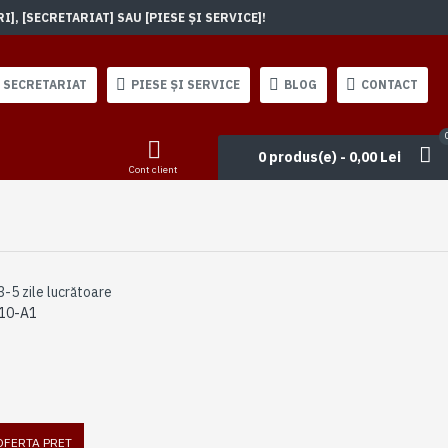
, [SECRETARIAT] SAU [PIESE ȘI SERVICE]!
SECRETARIAT
PIESE ȘI SERVICE
BLOG
CONTACT
0 produs(e) - 0,00 Lei
Cont client
3-5 zile lucrătoare
10-A1
 OFERTA PRET