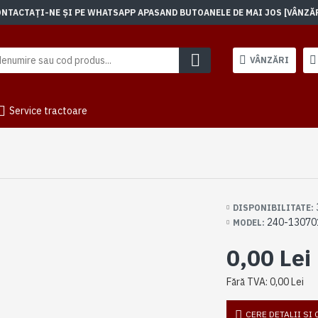
TACTAȚI-NE ȘI PE WHATSAPP APASAND BUTOANELE DE MAI JOS [VÂNZĂRI]
VÂNZĂRI
Service tractoare
DISPONIBILITATE:
240-13070
MODEL:
0,00 Lei
Fără TVA: 0,00 Lei
CERE DETALII SI