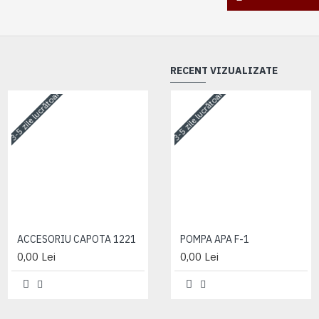
RECENT VIZUALIZATE
3-5 zile lucrătoare
3-5 zile lucrătoare
3-5 zile lucrătoare
ACCESORIU CAPOTA 1221
ACCESORIU CAPOTA 1221
POMPA APA F-1
0,00 Lei
0,00 Lei
0,00 Lei