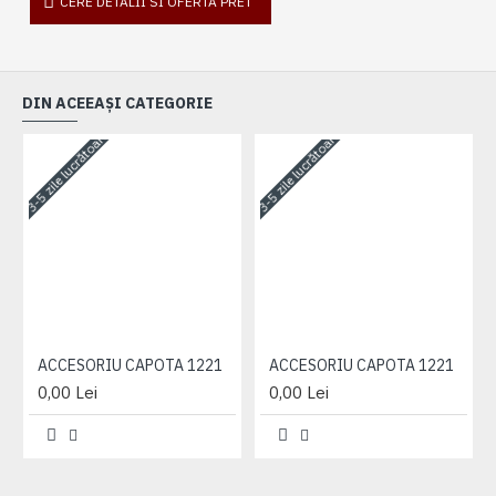
CERE DETALII SI OFERTA PRET
DIN ACEEAȘI CATEGORIE
3-5 zile lucrătoare
3-5 zile lucrătoare
3-
ACCESORIU CAPOTA 1221
ACCESORIU CAPOTA 1221
0,00 Lei
0,00 Lei