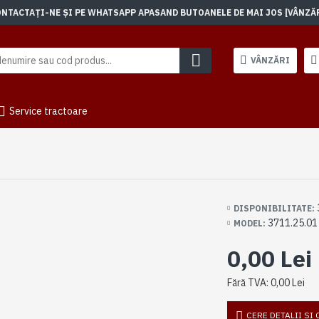
TACTAȚI-NE ȘI PE WHATSAPP APASAND BUTOANELE DE MAI JOS [VÂNZĂRI]
VÂNZĂRI
Service tractoare
DISPONIBILITATE:
3711.25.01
MODEL:
0,00 Lei
Fără TVA: 0,00 Lei
CERE DETALII SI