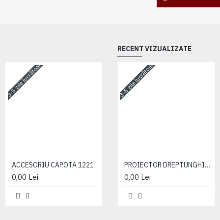
RECENT VIZUALIZATE
3-5 zile lucrătoare
3-5 zile lucrătoare
3-5 zile lucrătoare
ACCESORIU CAPOTA 1221
ACCESORIU CAPOTA 1221
PROIECTOR DREPTUNGHIULAR
0,00 Lei
0,00 Lei
0,00 Lei