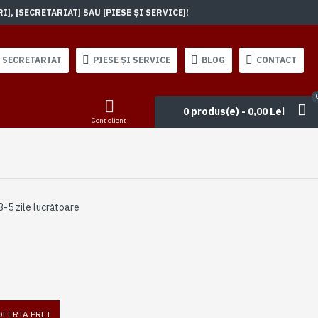
, [SECRETARIAT] SAU [PIESE ȘI SERVICE]!
SECRETARIAT
PIESE ȘI SERVICE
BLOG
CONTACT
0 produs(e) - 0,00 Lei
Cont client
3-5 zile lucrătoare
 OFERTA PRET