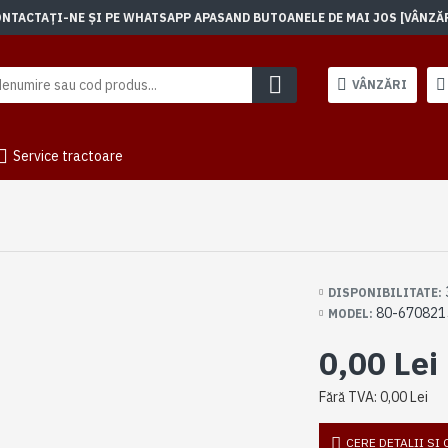
TACTAȚI-NE ȘI PE WHATSAPP APASAND BUTOANELE DE MAI JOS [VÂNZĂRI]
VÂNZĂRI
Service tractoare
DISPONIBILITATE:
80-670821
MODEL:
0,00 Lei
Fără TVA: 0,00 Lei
CERE DETALII SI