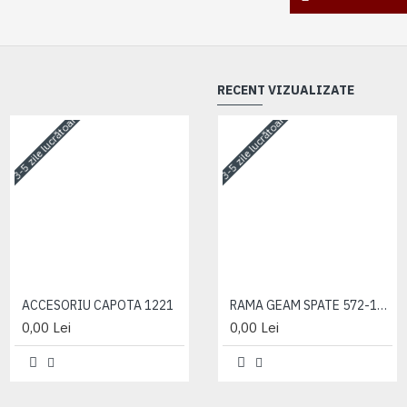
RECENT VIZUALIZATE
3-5 zile lucrătoare
3-5 zile lucrătoare
3-5 zile lucrătoare
ACCESORIU CAPOTA 1221
ACCESORIU CAPOTA 1221
RAMA GEAM SPATE 572-1221
0,00 Lei
0,00 Lei
0,00 Lei