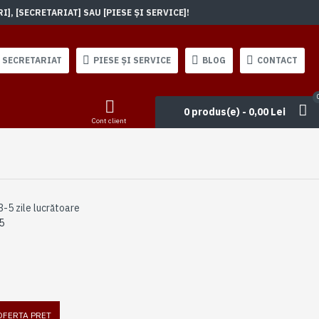
, [SECRETARIAT] SAU [PIESE ȘI SERVICE]!
SECRETARIAT
PIESE ȘI SERVICE
BLOG
CONTACT
0 produs(e) - 0,00 Lei
Cont client
3-5 zile lucrătoare
5
 OFERTA PRET