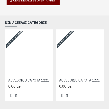
CERE DETALII SI OFERTA PRET
DIN ACEEAȘI CATEGORIE
3-5 zile lucrătoare
3-5 zile lucrătoare
3-
ACCESORIU CAPOTA 1221
ACCESORIU CAPOTA 1221
0,00 Lei
0,00 Lei