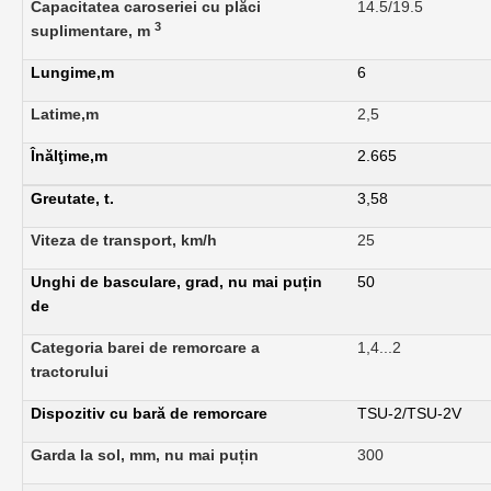
Capacitatea caroseriei cu plăci
14.5/19.5
3
suplimentare, m
Lungime,m
6
Latime,m
2,5
Înălţime,m
2.665
Greutate, t.
3,58
Viteza de transport, km/h
25
Unghi de basculare, grad, nu mai puțin
50
de
Categoria barei de remorcare a
1,4...2
tractorului
Dispozitiv cu bară de remorcare
TSU-2/TSU-2V
Garda la sol, mm, nu mai puțin
300