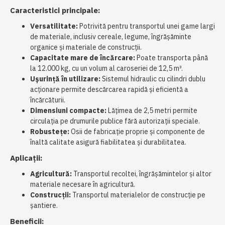
Caracteristici principale:
Versatilitate:
Potrivită pentru transportul unei game largi
de materiale, inclusiv cereale, legume, îngrășăminte
organice și materiale de construcții.
Capacitate mare de încărcare:
Poate transporta până
la 12.000 kg, cu un volum al caroseriei de 12,5 m³.
Ușurință în utilizare:
Sistemul hidraulic cu cilindri dublu
acționare permite descărcarea rapidă și eficientă a
încărcăturii.
Dimensiuni compacte:
Lățimea de 2,5 metri permite
circulația pe drumurile publice fără autorizații speciale.
Robustețe:
Osii de fabricație proprie și componente de
înaltă calitate asigură fiabilitatea și durabilitatea.
Aplicații:
Agricultură:
Transportul recoltei, îngrășămintelor și altor
materiale necesare în agricultură.
Construcții:
Transportul materialelor de construcție pe
șantiere.
Beneficii: