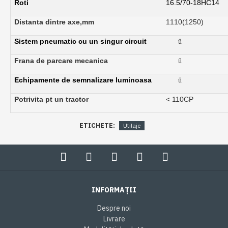
Roti
16.5/70-18HC14
Distanta dintre axe,mm
1110(1250)
Sistem pneumatic cu un singur circuit
ü
Frana de parcare mecanica
ü
Echipamente de semnalizare luminoasa
ü
Potrivita pt un tractor
< 110CP
ETICHETE:
Utilaje
INFORMAȚII
Despre noi
Livrare