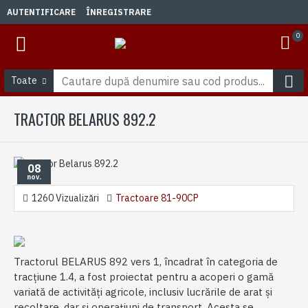
AUTENTIFICARE
ÎNREGISTRARE
0
Toate
TRACTOR BELARUS 892.2
08
nov.
1260 Vizualizări
Tractoare 81-90CP
Tractorul BELARUS 892 vers 1, încadrat în categoria de
tracțiune 1.4, a fost proiectat pentru a acoperi o gamă
variată de activități agricole, inclusiv lucrările de arat și
recoltare, dar și operațiuni de transport. Acesta se