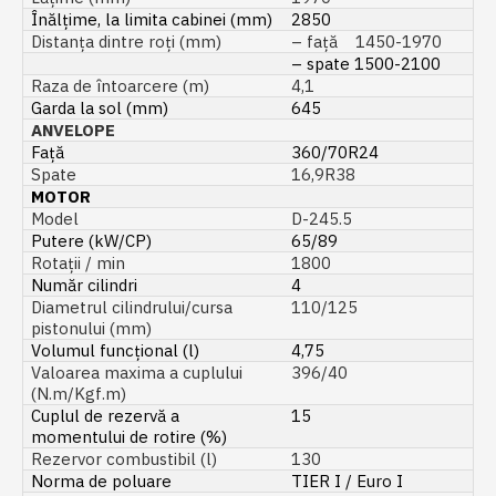
Înălțime, la limita cabinei (mm)
2850
Distanța dintre roți (mm)
– față 1450-1970
– spate 1500-2100
Raza de întoarcere (m)
4,1
Garda la sol (mm)
645
ANVELOPE
Față
360/70R24
Spate
16,9R38
MOTOR
Model
D-245.5
Putere (kW/CP)
65/89
Rotații / min
1800
Număr cilindri
4
Diametrul cilindrului/cursa
110/125
pistonului (mm)
Volumul funcțional (l)
4,75
Valoarea maxima a cuplului
396/40
(N.m/Kgf.m)
Cuplul de rezervă a
15
momentului de rotire (%)
Rezervor combustibil (l)
130
Norma de poluare
TIER I / Euro I