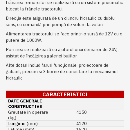
frânarea remorcilor se realizează cu un sistem pneumatic
blocat la frânele tractorului.
Direcţia este asigurată de un cilindru hidraulic cu dublu
sens, cu comandă prin pompă de volum la volan.
Alimentarea tractorului se face printr-o sursă de 12V cu o
putere de 1000W.
Pornirea se realizează cu ajutorul unui demaror de 24V,
asistat de încălzirea galeriei bujiilor.
Alte dotări includ faruri funcţionale, proiectoare de
gabarit, precum şi 3 borne de conectare la mecanismul
hidraulic.
CARACTERISTICI
DATE GENERALE
CONSTRUCTIVE
Greutate in operare
4150
(kg)
Lungime (mm)
4120
Lățime (mm)
1970