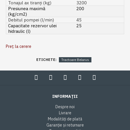
Tonajul ax tiranți (kg)
3200
Presiunea maximă
200
(kg/cm2)
Debitul pompei (l/min)
45
Capacitate rezervor ulei
25
hidraulic (l)
Preț: la cerere
ETICHETE:
Tractoare Belarus
INFORMAȚII
Despre noi
Livrare
Modalități de plată
Garanție și returnare