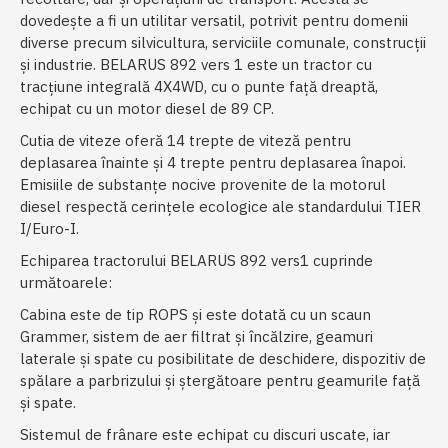
dovedește a fi un utilitar versatil, potrivit pentru domenii
diverse precum silvicultura, serviciile comunale, construcții
și industrie. BELARUS 892 vers 1 este un tractor cu
tracțiune integrală 4X4WD, cu o punte față dreaptă,
echipat cu un motor diesel de 89 CP.
Cutia de viteze oferă 14 trepte de viteză pentru
deplasarea înainte și 4 trepte pentru deplasarea înapoi.
Emisiile de substanțe nocive provenite de la motorul
diesel respectă cerințele ecologice ale standardului TIER
I/Euro-I.
Echiparea tractorului BELARUS 892 vers1 cuprinde
următoarele:
Cabina este de tip ROPS şi este dotată cu un scaun
Grammer, sistem de aer filtrat şi încălzire, geamuri
laterale şi spate cu posibilitate de deschidere, dispozitiv de
spălare a parbrizului şi ştergătoare pentru geamurile faţă
şi spate.
Sistemul de frânare este echipat cu discuri uscate, iar