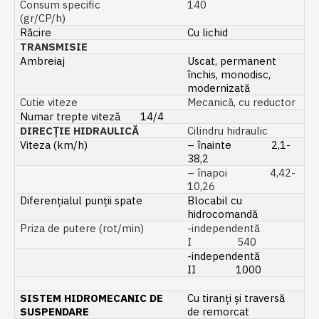
Consum specific
140
(gr/CP/h)
Răcire
Cu lichid
TRANSMISIE
Ambreiaj
Uscat, permanent
închis, monodisc,
modernizată
Cutie viteze
Mecanică, cu reductor
Numar trepte viteză 14/4
DIRECȚIE HIDRAULICĂ
Cilindru hidraulic
Viteza (km/h)
– înainte 2,1-
38,2
– înapoi 4,42-
10,26
Diferențialul punții spate
Blocabil cu
hidrocomandă
Priza de putere (rot/min)
-independentă
I 540
-independentă
II 1000
SISTEM HIDROMECANIC DE
Cu tiranți și traversă
SUSPENDARE
de remorcat