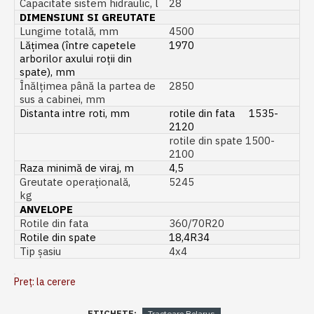
Capacitate sistem hidraulic, l
28
DIMENSIUNI SI GREUTATE
Lungime totală, mm
4500
Lățimea (între capetele
1970
arborilor axului roții din
spate), mm
Înălțimea până la partea de
2850
sus a cabinei, mm
Distanta intre roti, mm
rotile din fata 1535-
2120
rotile din spate 1500-
2100
Raza minimă de viraj, m
4,5
Greutate operațională,
5245
kg
ANVELOPE
Rotile din fata
360/70R20
Rotile din spate
18,4R34
Tip șasiu
4х4
Preț: la cerere
ETICHETE:
Tractoare Belarus