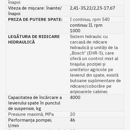
înapoi
Viteza de mișcare: înainte/
2,41-35,22/2,25-17,67
înapoi
PRIZA DE PUTERE SPATE:
I continuu, rpm 540
continuu II, rpm
1000
LEGĂTURA DE RIDICARE
Sistem hidraulic cu
HIDRAULICĂ
carcasă de ridicare
hidraulică și unități de la
„Bosch” (EHR-5), care
oferă un control mixt al
tirajului, poziției și
uneltelor agricole pe
levierul din spate, există
butoane suplimentare de
ridicare/coborâre pe
aripioarele cabinei.
Capacitatea de încărcare a
4000
levierului spate în punctul
de suspensie, kg
Presiune maximă, MPa
20
Performanța pompei,
46
l/min