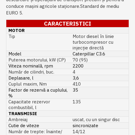
conduce mașini agricole staționare.Standard de mediu
EURO 5.
CARACTERISTICI
MOTOR
Tip
Motor diesel în linie
turbocompresor cu
injecție directă
Model
Caterpillar C3.6
Puterea motorului, kW (CP)
70 (95)
Viteza nominală, rpm
2200
Număr de cilindri, buc.
4
Deplasare, l
3,6
Cuplul maxim, Nm
410
Factor de rezervă a cuplului,
35
%
Capacitate rezervor
135
combustibil, l
TRANSMISIE
Ambreiaj
uscat, cu un singur disc
Cutie de viteze
sincronizate
Număr de trepte: înainte/
14/12