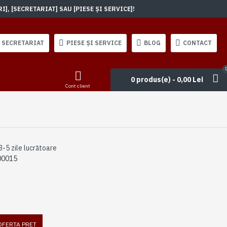
, [SECRETARIAT] SAU [PIESE ȘI SERVICE]!
SECRETARIAT
PIESE ȘI SERVICE
BLOG
CONTACT
0 produs(e) - 0,00 Lei
Cont client
3-5 zile lucrătoare
00015
 OFERTA PRET