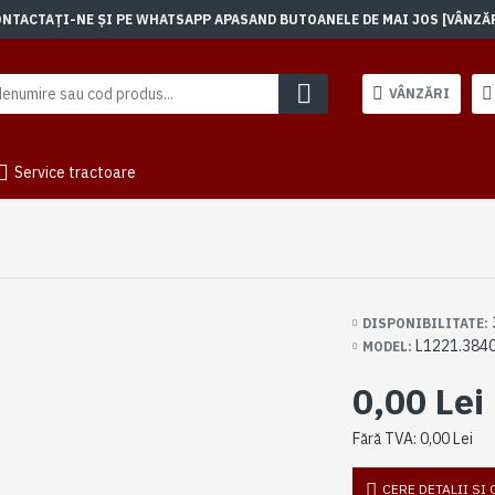
TACTAȚI-NE ȘI PE WHATSAPP APASAND BUTOANELE DE MAI JOS [VÂNZĂRI]
VÂNZĂRI
Service tractoare
DISPONIBILITATE:
L1221.384
MODEL:
0,00 Lei
Fără TVA: 0,00 Lei
CERE DETALII SI