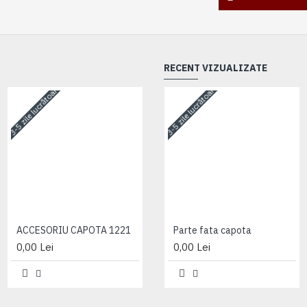
RECENT VIZUALIZATE
3-5 zile lucrătoare
3-5 zile lucrătoare
3-5 zile lucrătoare
ACCESORIU CAPOTA 1221
ACCESORIU CAPOTA 1221
Parte fata capota
0,00 Lei
0,00 Lei
0,00 Lei