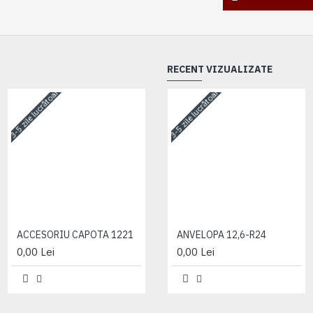
RECENT VIZUALIZATE
3-5 zile lucrătoare
3-5 zile lucrătoare
3-5 zile lucrătoare
ACCESORIU CAPOTA 1221
ACCESORIU CAPOTA 1221
ANVELOPA 12,6-R24
0,00 Lei
0,00 Lei
0,00 Lei