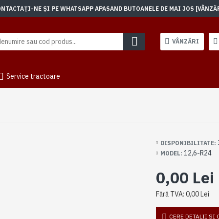
TACTAȚI-NE ȘI PE WHATSAPP APASAND BUTOANELE DE MAI JOS [VÂNZĂRI]
VÂNZĂRI
Service tractoare
DISPONIBILITATE:
12,6-R24
MODEL:
0,00 Lei
Fără TVA: 0,00 Lei
CERE DETALII SI