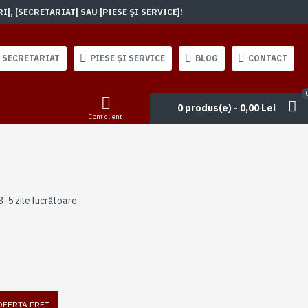
, [SECRETARIAT] SAU [PIESE ȘI SERVICE]!
SECRETARIAT
PIESE ȘI SERVICE
BLOG
CONTACT
0 produs(e) - 0,00 Lei
Cont client
3-5 zile lucrătoare
 OFERTA PRET