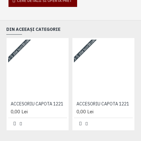
CERE DETALII SI OFERTA PRET
DIN ACEEAȘI CATEGORIE
3-5 zile lucrătoare
3-5 zile lucrătoare
3-
ACCESORIU CAPOTA 1221
ACCESORIU CAPOTA 1221
0,00 Lei
0,00 Lei