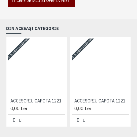
CERE DETALII SI OFERTA PRET
DIN ACEEAȘI CATEGORIE
3-5 zile lucrătoare
3-5 zile lucrătoare
3-
ACCESORIU CAPOTA 1221
ACCESORIU CAPOTA 1221
0,00 Lei
0,00 Lei