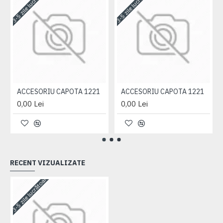
3-5 zile lucrătoare
3-5 zile lucrătoare
3-
ACCESORIU CAPOTA 1221
ACCESORIU CAPOTA 1221
0,00 Lei
0,00 Lei
RECENT VIZUALIZATE
3-5 zile lucrătoare