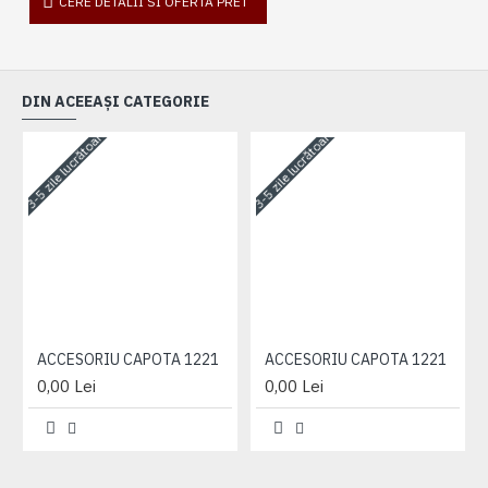
CERE DETALII SI OFERTA PRET
DIN ACEEAȘI CATEGORIE
3-5 zile lucrătoare
3-5 zile lucrătoare
3-
ACCESORIU CAPOTA 1221
ACCESORIU CAPOTA 1221
0,00 Lei
0,00 Lei