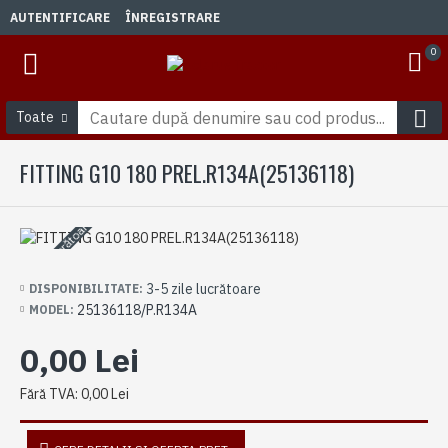
AUTENTIFICARE
ÎNREGISTRARE
0
Toate
FITTING G10 180 PREL.R134A(25136118)
3-5 zile lucrătoare
3-5 zile lucrătoare
DISPONIBILITATE:
25136118/P.R134A
MODEL:
0,00 Lei
Fără TVA: 0,00 Lei