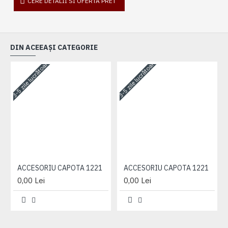
CERE DETALII SI OFERTA PRET
DIN ACEEAȘI CATEGORIE
3-5 zile lucrătoare
3-5 zile lucrătoare
3-
ACCESORIU CAPOTA 1221
ACCESORIU CAPOTA 1221
0,00 Lei
0,00 Lei